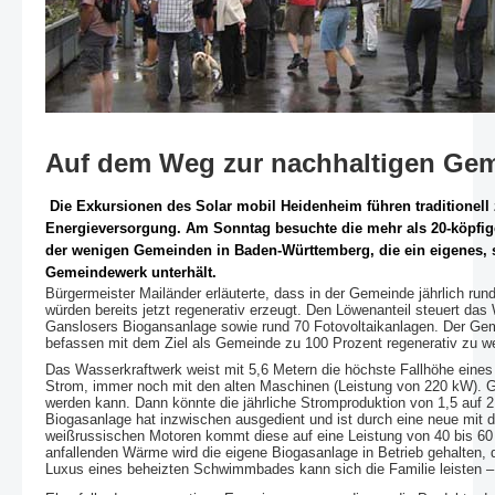
Auf dem Weg zur nachhaltigen Ge
Die Exkursionen des Solar mobil Heidenheim führen traditionell
Energieversorgung. Am Sonntag besuchte die mehr als 20-köpfig
der wenigen Gemeinden in Baden-Württemberg, die ein eigenes, 
Gemeindewerk unterhält.
Bürgermeister Mailänder erläuterte, dass in der Gemeinde jährlich run
würden bereits jetzt regenerativ erzeugt. Den Löwenanteil steuert da
Ganslosers Biogansanlage sowie rund 70 Fotovoltaikanlagen. Der Gem
befassen mit dem Ziel als Gemeinde zu 100 Prozent regenerativ zu w
Das Wasserkraftwerk weist mit 5,6 Metern die höchste Fallhöhe eines
Strom, immer noch mit den alten Maschinen (Leistung von 220 kW). Geg
werden kann. Dann könnte die jährliche Stromproduktion von 1,5 auf 2,
Biogasanlage hat inzwischen ausgedient und ist durch eine neue mit d
weißrussischen Motoren kommt diese auf eine Leistung von 40 bis 60 K
anfallenden Wärme wird die eigene Biogasanlage in Betrieb gehalte
Luxus eines beheizten Schwimmbades kann sich die Familie leisten 