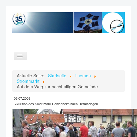
Toggle
Navigation
Home
Aktuelle Seite:
Startseite
Themen
Strommarkt
Themen
Auf dem Weg zur nachhaltigen Gemeinde
Verein
05.07.2009
Videos
Exkursion des Solar mobil Heidenheim nach Hermaringen
Kontakt
Suche