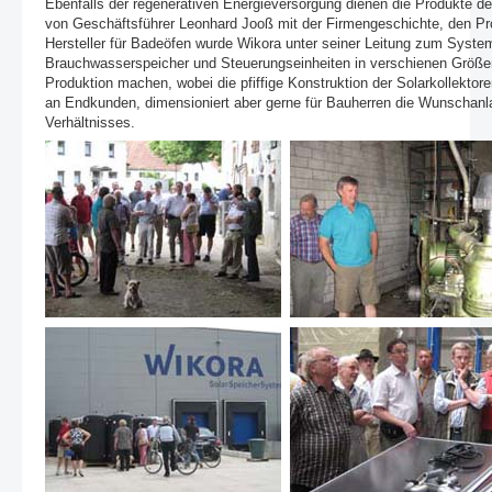
Ebenfalls der regenerativen Energieversorgung dienen die Produkte 
von Geschäftsführer Leonhard Jooß mit der Firmengeschichte, den Pr
Hersteller für Badeöfen wurde Wikora unter seiner Leitung zum System
Brauchwasserspeicher und Steuerungseinheiten in verschienen Größe
Produktion machen, wobei die pfiffige Konstruktion der Solarkollekto
an Endkunden, dimensioniert aber gerne für Bauherren die Wunschanl
Verhältnisses.