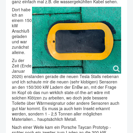
ganz einfach mal z.B. die wassergekühlten Kabel sehen.
Dort habe
ich an
einem 150
kW
Anschluß
geladen
und war
zunächst
alleine.
Zu der
Zeit (Ende
Januar
2020) enstanden gerade die neuen Tesla Stalls nebenan
und ich schaute mir die neuen (sehr klobigen) Sensoren
an den 150/300 kW Ladern der EnBw an, mit der Frage
im Kopf ob das nun wirklich state-of-the-art wäre mit
solchen Klötzen zu arbeiten, wo doch jede bessere
Toilette über Wärmesignatur oder andere Sensoren auch
gut klar kommt. Es muss ja auch kein Insekt erkannt
werden, sondern 1 - 2,5 Tonnen aller möglichen
Materialien... hauptsächlich Metall.
Nach einer Weile kam ein Porsche Taycan Prototyp -
später noch ein zweiter zum Laden an die 300 kW