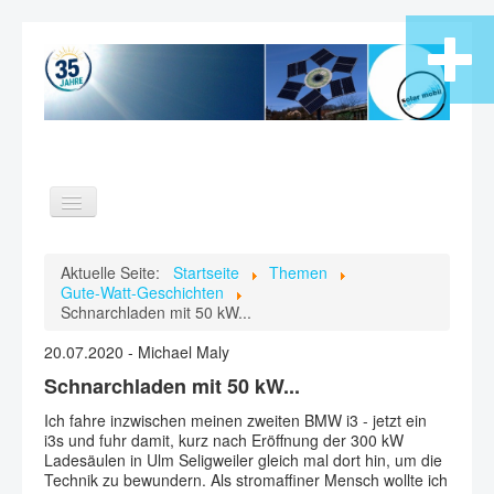
Toggle
Navigation
Home
Aktuelle Seite:
Startseite
Themen
Gute-Watt-Geschichten
Themen
Schnarchladen mit 50 kW...
Verein
20.07.2020 - Michael Maly
Videos
Schnarchladen mit 50 kW...
Kontakt
Ich fahre inzwischen meinen zweiten BMW i3 - jetzt ein
Suche
i3s und fuhr damit, kurz nach Eröffnung der 300 kW
Ladesäulen in Ulm Seligweiler gleich mal dort hin, um die
Technik zu bewundern. Als stromaffiner Mensch wollte ich