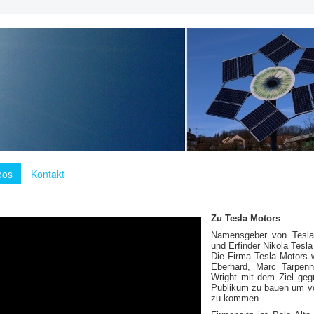
eos
Kontakt
Zu Tesla Motors
Namensgeber von Tesla 
und Erfinder Nikola Tesla
Die Firma Tesla Motors 
Eberhard, Marc Tarpenn
Wright mit dem Ziel gegr
Publikum zu bauen um vo
zu kommen.