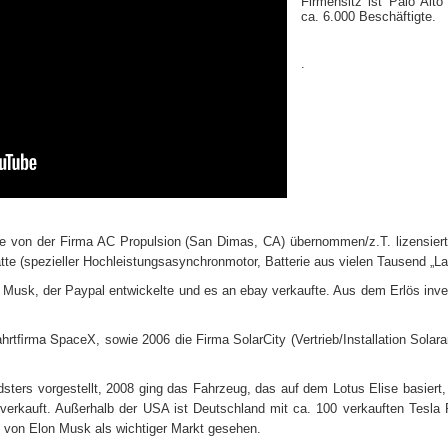
Firmensitz ist Palo Alto
ca. 6.000 Beschäftigte.
.
e von der Firma AC Propulsion (San Dimas, CA) übernommen/z.T. lizensiert
te (spezieller Hochleistungsasynchronmotor, Batterie aus vielen Tausend „L
Musk, der Paypal entwickelte und es an ebay verkaufte. Aus dem Erlös inves
hrtfirma S
paceX, sowie 2006 die Firma SolarCity (Vertrieb/Installation Solar
ters vorgestellt, 2008 ging das Fahrzeug, das auf dem Lotus Elise basiert, 
verkauft. Außerhalb der USA ist Deutschland mit ca. 100 verkauften Tesla
b von Elon Musk als wichtiger Markt gesehen.