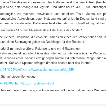
t, eine Oberklasse-Limousine mit gleichfalls rein elektrischem Antrieb (Reic
 in Serie, seit Anfang 2013 liegt die Produktion bei ca. 400 – 500 Fahrzeug
ntauglich zu machen, entwickelte und installiert Tesla Motors ein pro
ernverkehrs-Autobahnen, deren Nutzung kostenfrei ist. In Deutschland sind ak
 – Einen automatisierten Batteriewechsel alternativ zur Schnellladung hat Tesl
, ein großes SUV mit 4-Radantrieb auf der Basis des Model S.
ine kleinere Limousine, die etwa die Dimension eines 3er BMWs haben soll und
auch einen Sportwagen geben als Nachfolger für den Roadster.
odel S mit noch größerer Reichweite und mit 4-Radantrieb.
Fahrzeugbestellung erfolgt über das Internet. Es gibt keine übliche Werbung.
d Service-Center. Service erfolgt gegen Aufpreis durch mobile Ranger auch 
netzt, Software-Updates erfolgen drahtlos nachts über das Internet.
/de_DE/%C2%A0
">:
http://www.teslamotors.com/de_DE/
n Sie auf dieser Homepage:
/PDF/140408_hz_%20zum_tesla-event.pdf
ad Rössel, unter Benutzung von Angaben aus Wikipedia und der Tesla Webseit